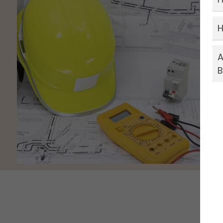
H
A
B