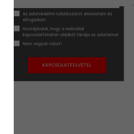
Az
adatvédelmi nyilatkozat
ot elolvastam és
elfogadom.
Hozzájárulok, hogy a weboldal
kapcsolatfelvétel céljából tárolja az adataimat
Nem vagyok robot!
KAPCSOLATFELVÉTEL