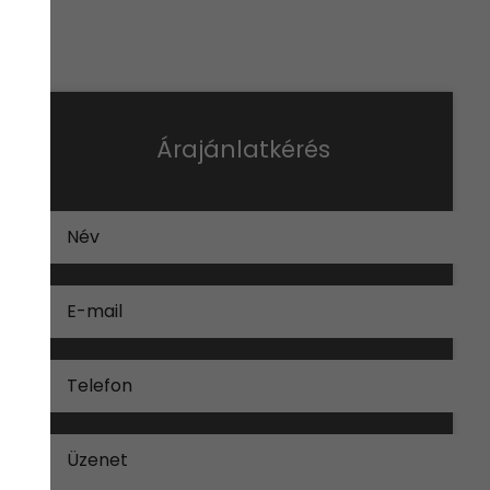
Árajánlatkérés
Név
E-mail
Telefon
Üzenet