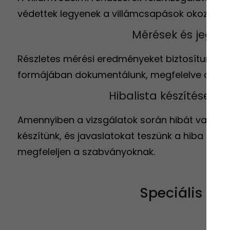
védettek legyenek a villámcsapások okozta ká
Mérések és jegyz
Részletes mérési eredményeket biztosítunk, 
formájában dokumentálunk, megfelelve az ipa
Hibalista készítése és
Amennyiben a vizsgálatok során hibát vagy hiá
készítünk, és javaslatokat teszünk a hiba kija
megfeleljen a szabványoknak.
Speciális sz