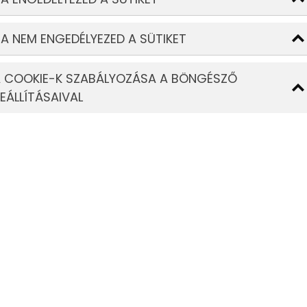
Miért válassza a Tav
biztonságtechnika
A NEM ENGEDÉLYEZED A SÜTIKET
Széleskörű tapasztalat és 
 COOKIE-K SZABÁLYOZÁSA A BÖNGÉSZŐ
rendelkezünk a biztonságtechn
EÁLLÍTÁSAIVAL
ipari, kereskedelmi és lako
Teljeskörű dokumentáció és
hibalistákat biztosítunk min
hibák gyorsan javíthatók.
Gyors és megbízható szolg
rugalmasan végez minden biz
minimalizálva az ügyfelek s