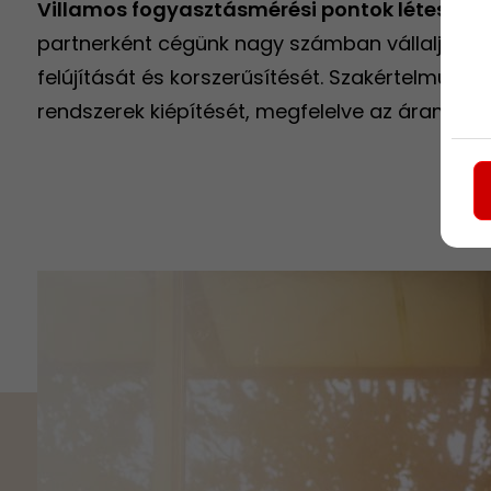
Villamos fogyasztásmérési pontok létesítése
partnerként cégünk nagy számban vállalja vil
felújítását és korszerűsítését. Szakértelmünkk
rendszerek kiépítését, megfelelve az áramszo