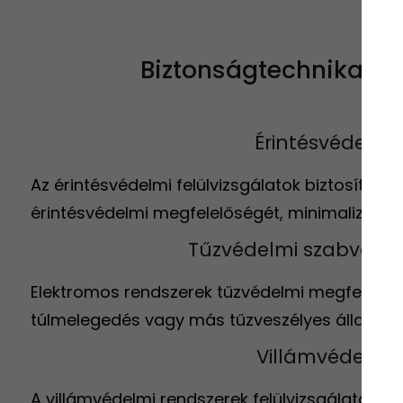
Biztonságtechnikai m
Érintésvédelmi 
Az érintésvédelmi felülvizsgálatok biztosítjá
érintésvédelmi megfelelőségét, minimalizálva
Tűzvédelmi szabványo
Elektromos rendszerek tűzvédelmi megfelelős
túlmelegedés vagy más tűzveszélyes állapot k
Villámvédelmi 
A villámvédelmi rendszerek felülvizsgálata gar