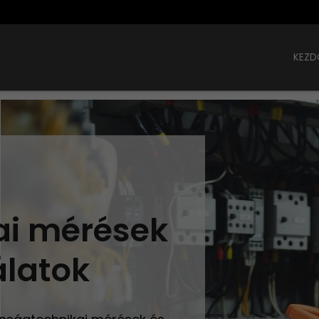
KEZD
ai mérések
álatok