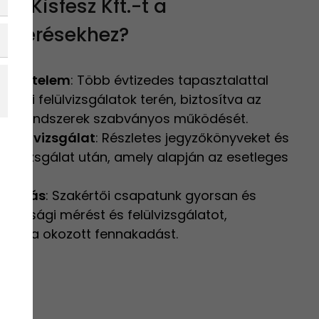
ill Kisfesz Kft.-t a
i mérésekhez?
szakértelem
: Több évtizedes tapasztalattal
ikai felülvizsgálatok terén, biztosítva az
ssági rendszerek szabványos működését.
 felülvizsgálat
: Részletes jegyzőkönyveket és
den vizsgálat után, amely alapján az esetleges
áltatás
: Szakértői csapatunk gyorsan és
tonsági mérést és felülvizsgálatot,
zámára okozott fennakadást.