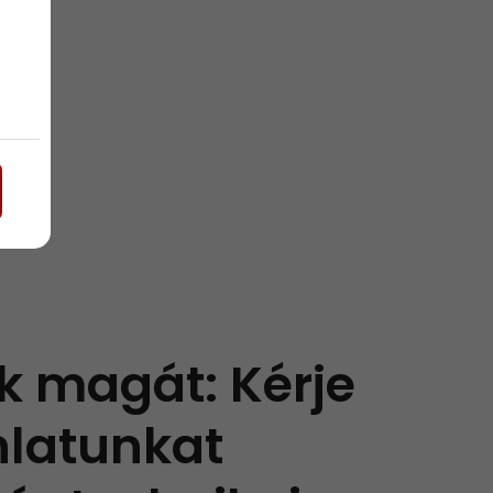
k magát: Kérje
nlatunkat