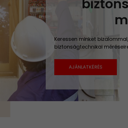
bizton
m
Keressen minket bizalommal, é
biztonságtechnikai méréseire
AJÁNLATKÉRÉS