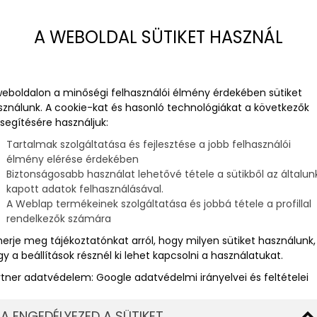
tonságtechnikai mérések és
ely elengedhetetlen az
A WEBOLDAL SÜTIKET HASZNÁL
ony működéséhez.
tben a legmagasabb ipari
weboldalon a minőségi felhasználói élmény érdekében sütiket
sználunk. A cookie-kat és hasonló technológiákat a következők
segítésére használjuk:
Tartalmak szolgáltatása és fejlesztése a jobb felhasználói
élmény elérése érdekében
Biztonságosabb használat lehetővé tétele a sütikből az általun
kapott adatok felhasználásával.
A Weblap termékeinek szolgáltatása és jobbá tétele a profillal
rendelkezők számára
merje meg tájékoztatónkat arról, hogy milyen sütiket használunk,
y a beállítások résznél ki lehet kapcsolni a használatukat.
rtner adatvédelem:
Google adatvédelmi irányelvei és feltételei
A ENGEDÉLYEZED A SÜTIKET