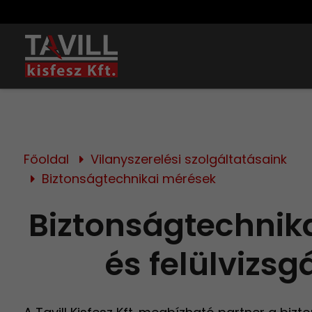
Főoldal
Vilanyszerelési szolgáltatásaink
Biztonságtechnikai mérések
Biztonságtechnik
és felülvizsg