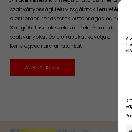
A Tavill Kisfesz Kft. megbízható partner a biz
szabványossági felülvizsgálatok területén, am
elektromos rendszerek biztonságos és haték
Szolgáltatásaink széleskörűek, és minden ese
szabványokat és előírásokat követjük.
A 
ha
Kérje egyedi árajánlatunkat
elő
AJÁNLATKÉRÉS
Is
vag
Pa
H