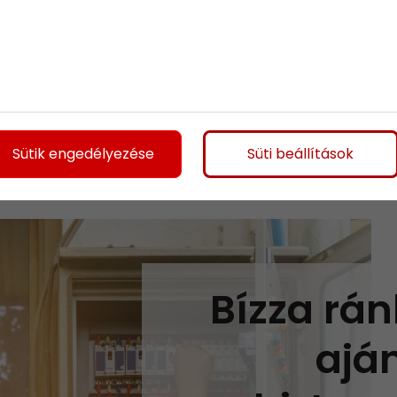
 és felújítása
: Az E.ON áramszolgáltató
lamos fogyasztásmérési pontok telepítését,
el biztosítjuk a pontos és hatékony mérési
lgáltatói követelményeknek.
Sütik engedélyezése
Süti beállítások
Bízza rán
ajá